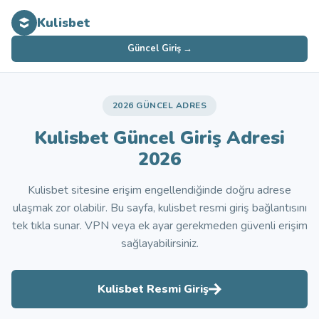
Kulisbet
Güncel Giriş →
2026 GÜNCEL ADRES
Kulisbet Güncel Giriş Adresi
2026
Kulisbet sitesine erişim engellendiğinde doğru adrese
ulaşmak zor olabilir. Bu sayfa, kulisbet resmi giriş bağlantısını
tek tıkla sunar. VPN veya ek ayar gerekmeden güvenli erişim
sağlayabilirsiniz.
Kulisbet Resmi Giriş