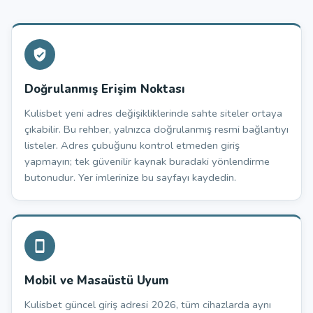
Doğrulanmış Erişim Noktası
Kulisbet yeni adres değişikliklerinde sahte siteler ortaya
çıkabilir. Bu rehber, yalnızca doğrulanmış resmi bağlantıyı
listeler. Adres çubuğunu kontrol etmeden giriş
yapmayın; tek güvenilir kaynak buradaki yönlendirme
butonudur. Yer imlerinize bu sayfayı kaydedin.
Mobil ve Masaüstü Uyum
Kulisbet güncel giriş adresi 2026, tüm cihazlarda aynı