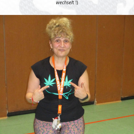
wechsel
t !)